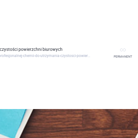
 czystości powierzchni biurowych
https://branzaczystosci.clickmeeting.com/przeglad-profesjonalnej-chemii-do-utrzymania-czystosci-powierzchni-biurowych
PERMANENT